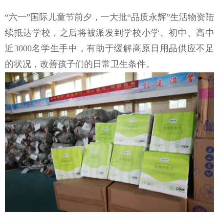
“六一”国际儿童节
前夕
，
一大批
“
品质永辉
”
生活物资
陆
续抵达学校，
之后将被
派发到学校小学、初中、高中
近
3000名学生手中
，有助于缓解高原日用品供应不足
的状况，改善孩子们的日常卫生条件。