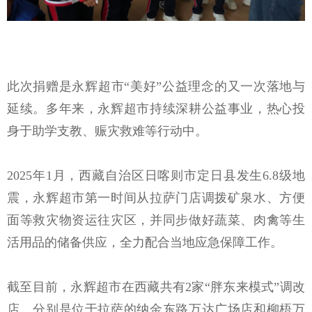
此次捐赠是永辉超市
“美好”公益理念的又一次落地与
延续。多年来，永辉超市持续深耕公益事业，热心投
身于助学支教、赈灾救难等行动中。
2025年1月，西藏自治区日喀则市定日县发生6.8级地
震，永辉超市第一时间从拉萨门店调拨矿泉水、方便
面等救灾物资运往灾区，并同步做好蔬菜、肉禽等生
活用品的储备供应，全力配合当地应急保障工作。
截至目前，永辉超市在西藏共有
2家“胖东来模式”调改
店，分别是位于拉萨的纳金东路万达广场店和柳梧万