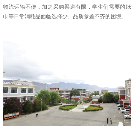
物流运输不便，加之采购渠道有限
，
学生们需要的
纸
巾等日常消耗品
面临
选择少
、
品质参差不齐
的
困境
。