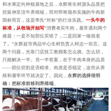
和水果定向种植基地之后，永辉将生鲜源头品质把
控延伸至活牛养殖端，而对即将颁布实施的牛肉新
国标而言，这是率先
“对标”的行业实践。
一头牛的
标准，从牧场开始写
“消费者买牛肉，最常遇到两个
难题：一是不知部位买错了，二是回家一做就老
了。”永辉超市商品中心生鲜负责人柯志一坦言。这
两个问题，光靠门店技工教顾客怎么挑、怎么切，
只能解决一半。另一半答案，在于牛肉本身的品质
——部位切割是否精准、肉质是否稳定，这些从养
殖和屠宰环节就决定了。因此，
永辉的选择很明
确：把标准前移到养殖端
。