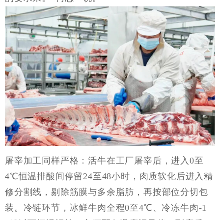
屠宰加工同样严格：活牛在工厂屠宰后，进入
0至
4℃恒温排酸间停留24至48小时，肉质软化后进入精
修分割线，剔除筋膜与多余脂肪，再按部位分切包
装。冷链环节，冰鲜牛肉全程0至4℃、冷冻牛肉-1