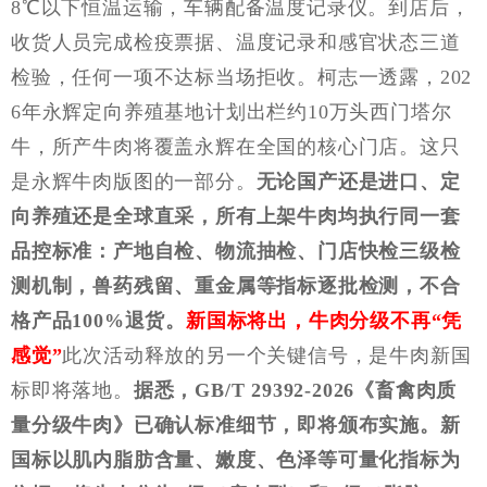
8℃以下恒温运输，车辆配备温度记录仪。到店后，
收货人员完成检疫票据、温度记录和感官状态三道
检验，任何一项不达标当场拒收。柯志一透露，202
6年永辉定向养殖基地计划出栏约10万头西门塔尔
牛，所产牛肉将覆盖永辉在全国的核心门店。这只
是永辉牛肉版图的一部分。
无论国产还是进口、定
向养殖还是全球直采，所有上架牛肉均执行同一套
品控标准：产地自检、物流抽检、门店快检三级检
测机制，兽药残留、重金属等指标逐批检测，不合
格产品
100%退货。
新国标将出，牛肉分级不再
“凭
感觉”
此次活动释放的另一个关键信号，是牛肉新国
标即将落地。
据悉，
GB/T 29392-2026《畜禽肉质
量分级牛肉》已确认标准细节，即将颁布实施。新
国标以肌内脂肪含量、嫩度、色泽等可量化指标为