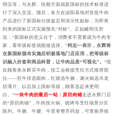
明伍等，与永辉、恒都方面就新国标的技术标准进
行了深入交流。随后，各方在泌阳基地对首批牛肉
产品进行了新国标分级鉴定和演示性贴标，为即将
到来的国标正式实施预先
“对标”。正如臧明伍所
说：“新国标的意义在于，消费者不需要成为牛肉专
家，看等级标签就能做选择。”
柯志一表示，永辉将
在新国标颁布实施后积极落地门店应用，把等级标
识融入价签和商品科普，让牛肉品质
“可视化”。
“现
在顾客来永辉买牛肉，技工会根据烹饪方式推荐部
位——煎牛排选眼肉，红烧选牛腩，涮火锅选吊龙
切薄片。以后加上国标等级，顾客选起来更明
白。”
一块牛肉的最后一站：原切肉铺
走进永辉门店
的
“原切肉铺”，牛肉按火锅、烧烤等烹饪场景分区
陈列。牛腩、牛腱、牛里脊整齐码放，可查验养殖