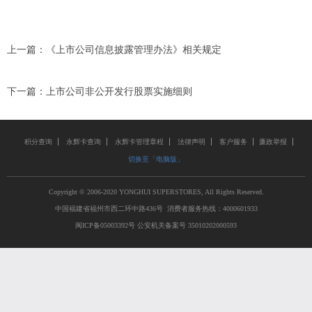
上一篇：
《上市公司信息披露管理办法》相关规定
下一篇：
上市公司非公开发行股票实施细则
积分查询
永辉卡查询
永辉卡管理章程
法律声明
客户服务
廉政举报
切换至「电脑版」
Copyright © 2006-2020 YONGHUI SUPERSTORES, All Rights Reserved.
中国福建省福州市西二环中路436号 消费者服务热线：4000601933
闽ICP备05003392号 公安机关备案号 35010202000593