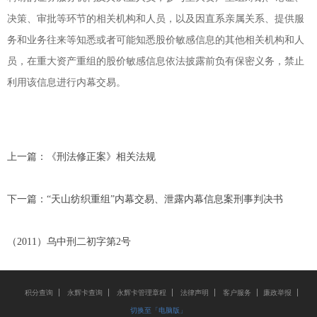
决策、审批等环节的相关机构和人员，以及因直系亲属关系、提供服
务和业务往来等知悉或者可能知悉股价敏感信息的其他相关机构和人
员，在重大资产重组的股价敏感信息依法披露前负有保密义务，禁止
利用该信息进行内幕交易。
上一篇：
《刑法修正案》相关法规
下一篇：
“天山纺织重组”内幕交易、泄露内幕信息案刑事判决书
（2011）乌中刑二初字第2号
积分查询
永辉卡查询
永辉卡管理章程
法律声明
客户服务
廉政举报
切换至「电脑版」