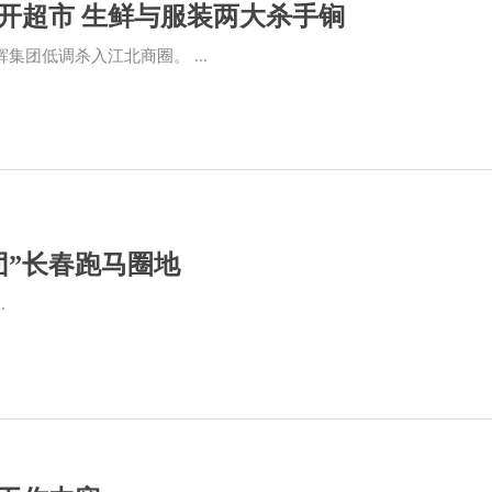
庆开超市 生鲜与服装两大杀手锏
集团低调杀入江北商圈。 ...
团”长春跑马圈地
.