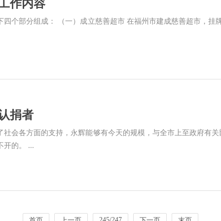
工作内容
下四个部分组成： （一）成立慈善超市 在福州市建成慈善超市，挂牌
.
认捐者
了社会各方面的支持，永辉能够有今天的规模，与全市上至政府有关
的。 ...
245/247
首页
上一页
下一页
末页