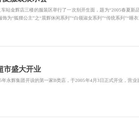
0，火车站金辉店三楼的服装区举行了一次别开生面，题为“2005春夏新
为“狐狸公主”之“晨辉休闲系列”“白领淑女系列”“传统系列”“睡衣系列
鲜超市盛大开业
05年永辉集团开设的第一家B类店，于2005年4月3日正式开业，营业面