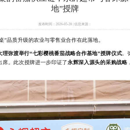
地”授牌
发布时间：2026-05-28 | 信息来源：
餐桌”品质升级的农业与零售业
合作
在此
落地
。
大理
弥渡
举行
“七彩樱桃番茄战略合作基地”授牌仪式
。
出席。
此次
授牌
进一步印证了
永辉深入源头的采购战略