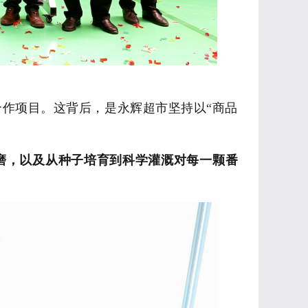
合作项目
。
这背后，是永辉超市坚持以
“商品
磨
，
以及
从种子培育到科学灌溉
对
每一颗番