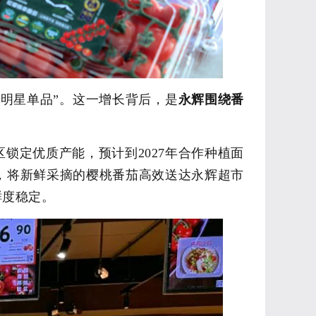
“明星单品”。
这一增长背后，是
永辉围绕
番
区锁定优质产能，预计到
2027
年合作种植面
，将新鲜采摘的樱桃番茄高效送达永辉超市
鲜度稳定。