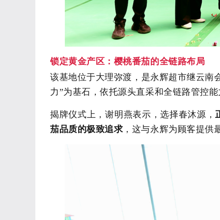
锁定黄金产区：
樱桃番茄的全链路布局
该基地位于大理弥渡
，
是永辉超市继云南
力”为基石，依托源头直采和全链路管控能
揭牌仪式上，谢明燕表示，选择春沐源
，
茄
品质
的极致追求
，
这
与永辉
为
顾客
提供