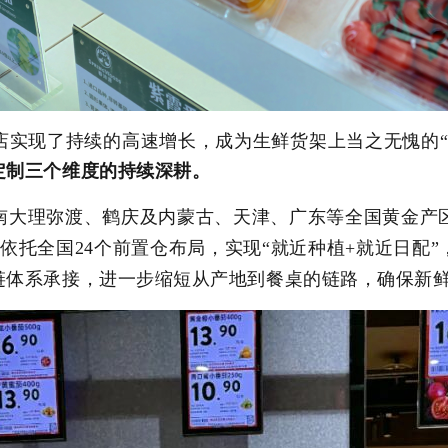
店实现了持续的高速增长，成为生鲜货架上当之无愧的
定制三个维度的持续深耕。
南大理弥渡、鹤庆及内蒙古、天津、广东等全国黄金产
源依托全国
24
个
前置仓
布局，实现“就近种植
+
就近日配”
链体系承接，
进一步缩短从产地到餐桌的链路，确保新