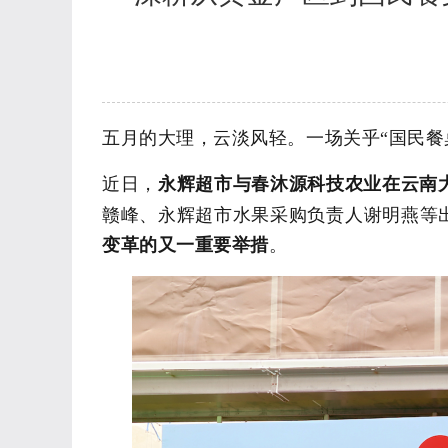
五月的大理，云淡风轻。
一场关乎
“国民
近日
，
永辉超市与春沐源科技农业在云南
赣峰
、
永辉超市水果
采购
负责人谢明燕
等
变革的又一重要举措
。