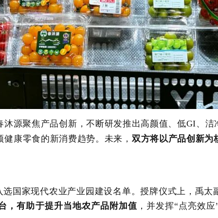
春沐源聚焦产品创新，不断研发推出高颜值、低
GI
、
洁
频健康零食的新消费趋势。
未来，
双方将以产品创新为
已入选国家现代农业产业园建设名单。
授牌仪式上，
禹太
台，有助于提升
当地
农
产品附加值
，
并
发挥
“点亮效