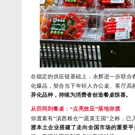
在稳定的供应链基础上，永辉进一步联合
化爆品，契合
当
下
年轻人办公桌、客厅高
异化品种，持续为消费者创造餐桌惊喜。
从田间到餐桌：
“点亮效应”落地弥渡
弥渡素有
“滇西粮仓”
“蔬菜王国”之称，
渡本土企业搭建了
走向
全国市场的重要平