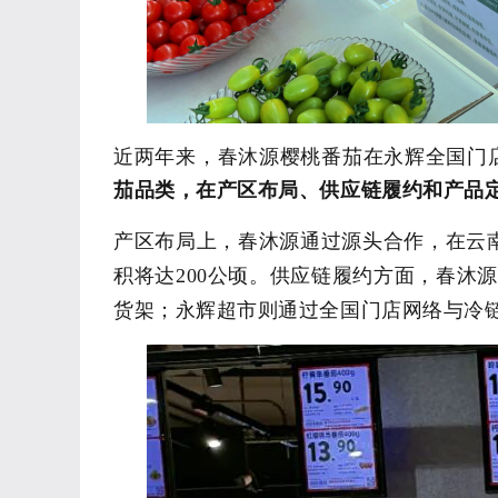
近两年来，春沐源
樱桃番茄在永辉全国门
茄
品类，在产区布局、
供应链履约
和产品
产区布局上，
春沐源
通过源头合作，在云
积将达
200
公顷。供应链履约
方面
，
春沐
货架；永辉超市则通过全国门店网络与冷