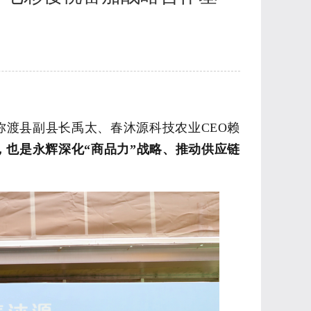
弥渡县副县长禹太、
春沐源科技农业
CEO
赖
，也是
永辉深化
“商品力
”战略、推动供应链