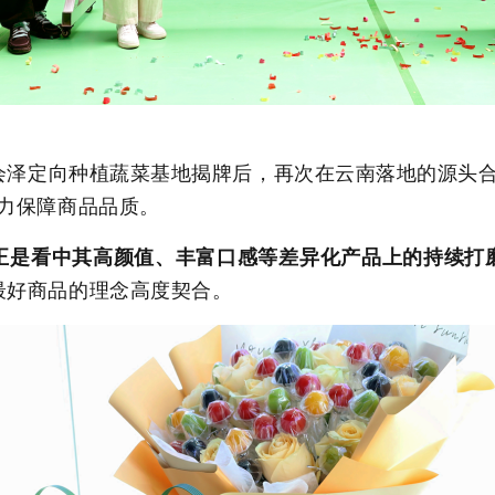
会泽定向种植蔬菜基地揭牌后，再次在云南落地的
源头
力保障商品品质。
正是
看中
其高颜值、丰富口感
等
差异化
产品
上
的
持续
打
最好商品的理念
高度契合
。