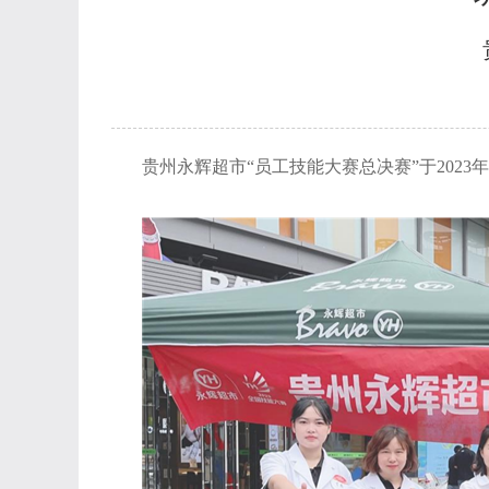
贵州
永辉超市
“
员工技能大赛总决赛”
于
2023