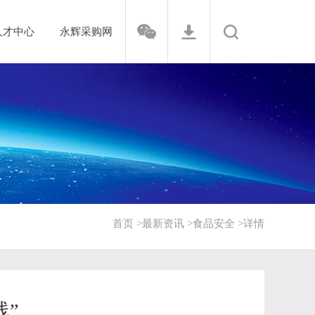
人才中心
永辉采购网
首页 >
最新资讯 >
食品安全 >
详情
”