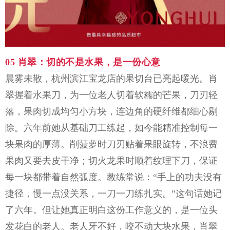
05
肖翠：
切的不是水果，是一份心意
晨雾未散，杭州滨江宝龙店的果切台已亮起暖光。肖
翠握着水果刀，为一位老人切着软糯的芒果，刀刃轻
落，果肉切成均匀小方块，连边角的硬纤维都细心剔
除。六年前她从基础刀工练起，如今能精准控制每一
块果肉的厚薄。削菠萝时刀刃贴着果眼旋转，不浪费
果肉又要去皮干净；切火龙果时顺着纹理下刀，保证
每一块都带着自然弧度。教练常说：
“手上的功夫没有
捷径，慢一点没关系，一刀一刀练扎实。”这句话她记
了六年。但让她真正明白这份工作意义的，是一位头
发花白的老人。老人牙不好，咬不动大块水果，肖翠