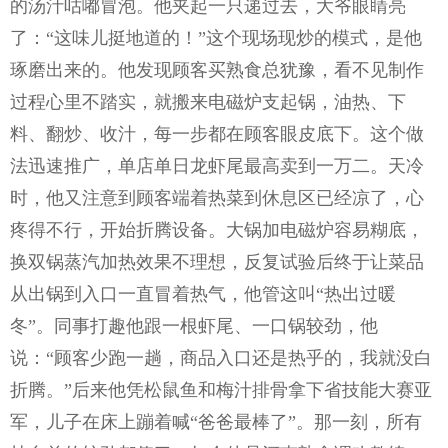
的汤汁咕嘟冒泡。他夹起一只递过去，大爷眼睛亮
了：
“这味儿挺地道的！”这个现场现炒的模式，是他
琢磨出来的。他发现顾客买熟食总犹豫，看不见制作
过程心里不踏实，就搬来电磁炉支起锅，油热、下
料、翻炒、收汁，每一步都在顾客眼皮底下。这个做
法迅速推广，单店单日龙虾尾最高卖到一万二。天冷
时，他又注意到顾客端着热菜到休息区已经凉了，心
疼得不行，开始折腾设备。大锅加电磁炉容易糊底，
换双锅蒸汽加热效果不理想，反复试验后终于让菜品
从出锅到入口一直冒着热气，他管这叫“热出过暖
冬”。同事打趣他跟一根虾尾、一口锅较劲，他
说：“顾客少跑一趟，商品入口还是热乎的，我就没白
折腾。”后来他凭松鼠鱼和
梅汁排骨
拿下省技能大赛亚
军，儿子在床上蹦着喊“爸爸最棒了”。那一刻，所有