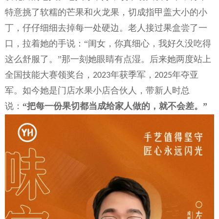
特意挑了软糯的芒果和火龙果，切成指甲盖大小的小
丁，仔仔细细去掉每一处硬边。老人接过果盒尝了一
口，拉着她的手说：“闺女，你真细心，我好久没吃得
这么舒服了。”那一刻她眼睛有点湿。后来她两度站上
全国技能大赛领奖台，
年获季军，
年夺亚
2023
2025
军。如今她是门店水果小店合伙人，带新人时总
说：
“把每一份果切都当成给家人做的，就不会差。”