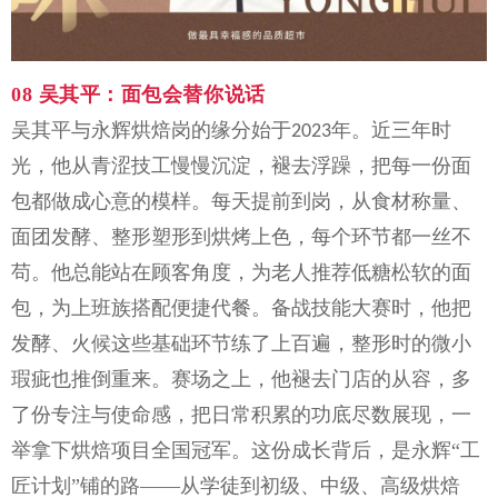
08
吴其平：
面包会替你说话
吴其平与永辉烘焙岗的缘分始于
年。近三年时
2023
光，他从青涩技工慢慢沉淀，褪去浮躁，把每一份面
包都做成心意的模样。每天提前到岗，从食材称量、
面团发酵、整形塑形到烘烤上色，每个环节都一丝不
苟。他总能站在顾客角度，为老人推荐低糖松软的面
包，为上班族搭配便捷代餐。备战技能大赛时，他把
发酵、火候这些基础环节练了上百遍，整形时的微小
瑕疵也推倒重来。赛场之上，他褪去门店的从容，多
了份专注与使命感，把日常积累的功底尽数展现，一
举拿下烘焙项目全国冠军。这份成长背后，是永辉“工
匠计划”铺的路——从学徒到初级、中级、高级烘焙