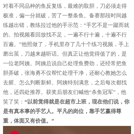
对着不同品种的鱼反复练，最难的取胆，刀必须走得
极准，偏一分就破，苦了一整条鱼。备赛那段时间越
练越出错，教练拉过他的手示范：“手艺不是一蹴而就
的。拍视频看回放找不足，一遍不行十遍，十遍不行
百遍。”他照做了，手机里存了几十个练习视频，手上
磨出茧，刀越来越听话。但真正让他觉得值了的，是
一位老阿姨。阿姨总说自己处理鱼费劲，还经常把鱼
胆弄破，张海勇不仅帮忙处理干净，还耐心教她怎么
去腥、怎么判断新鲜。阿姨特别满意，之后每次都找
他，还四处推荐。获奖后朋友们喊他“杀鱼冠军”，他
笑了笑：
“以前觉得就是在超市上班，现在他们说，你
是有真本事的手艺人。平凡的岗位，靠手艺赢得尊
重，体面又有价值。”