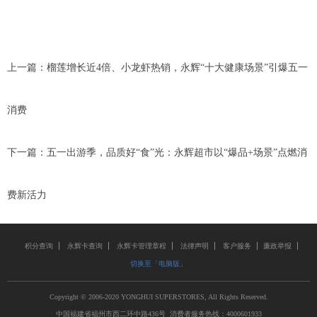
上一篇：
榴莲增长近4倍、小龙虾热销，永辉“十大健康场景”引爆五一
消费
下一篇：
五一出游季，品质好“食”光：永辉超市以“爆品+场景”点燃消
费新活力
积分查询
永辉卡查询
永辉卡管理章程
法律声明
客户服务
廉政举报
切换至「电脑版」
Copyright © 2006-2020 YONGHUI SUPERSTORES, All Rights Reserved.
中国福建省福州市西二环中路436号 消费者服务热线：4000601933