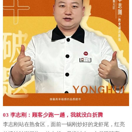
03
李志刚
：
顾客少
跑一趟
，我就没白折腾
李志刚站在熟食区，面前一锅刚炒好的龙虾尾，红亮