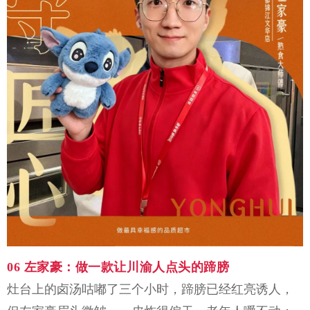
06
左家豪：
做一款让川渝人点头的蹄膀
灶台上的卤汤咕嘟了三个小时，蹄膀已经红亮诱人，