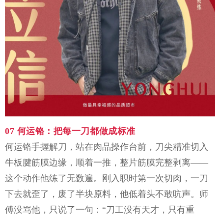
07
何运铬：
把每一刀都做成标准
何运铬手握解刀，站在肉品操作台前，刀尖精准切入
牛板腱筋膜边缘，顺着一推，整片筋膜完整剥离
——
这个动作他练了无数遍。刚入职时第一次切肉，一刀
下去就歪了，废了半块原料，他低着头不敢吭声。师
傅没骂他，只说了一句：“刀工没有天才，只有重