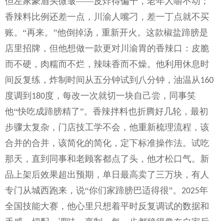
但左家豪眉头微皱
——皮炸得偏干，老年人嚼不动；
香辣料比例还差一点，川渝人嘴刁，差一丁点就不买
账。“再来。”他倒掉汤，重新开火。这款
椒盐蹄膀
是
店里招牌，但他想做一款更对川渝胃的香辣口：皮脆
而不硬，肉糯而不烂，辣味香而不燥。他利用休息时
间反复练，炸制时间从五分钟试到八分钟，油温从
160
度调到
度，每改一次就切一块自己尝，同事笑
180
他“快吃成蹄膀精了”。香辣拌料也折腾好几轮，最初
步骤太复杂，门店技工学不会，他重新梳理流程，该
合并的合并，该简化的简化，定下标准操作法。试吃
那天，直到同事和老顾客都点了头，他才松口气。新
品上架后效果超出预期，单日最高卖了三万块，有人
专门从城西跑来，说“你们家蹄膀巴适得很”。
年
2025
全国技能大赛，他心里只想着平时反复调试的数据和