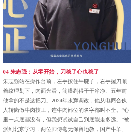
04
朱志强：
从零开始，刀稳了心也稳了
朱志强站在操作台前，左手按住牛腱子，右手握刀顺
着纹理划下，肉面光滑，筋膜剔得干干净净。五年前
他拿的不是这把刀。
年
永辉调改
，他从电商合伙
2024
人转岗做牛肉技工，连牛肉部位的名字都叫不全。“心
里一点底都没有，但我想试试自己到底能走多远。”被
派到北京学习，两位师傅毫无保留地教，国产牛羊、