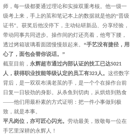
师，每一级都要通过理论和实操双重考核。他一级一
级考上来，手上的茧和笔记本上的数据就是他的“晋级
证书”。获奖后他没停下，主动钻研新品、分享经验，
带动同事共同进步。操作间的灯还亮着，他弯下腰，
透过烤箱玻璃看面团慢慢鼓起来。
“手艺没有捷径，用
心了，面包会替你说话。”
截至目前，
永辉超市通过内部认证的技工已达
5021
人，获得职业技能等级认定的员工有
人。
这些数字
323
背后，是一双双布满老茧的手，是一个个在操作台前
日复一日较劲的身影。从杀鱼到切肉，从烘焙到熟食
——
他们用最朴素的方式证明：把一件小事做到极
致，就是本事。
平凡岗位，亦可匠心闪光。
劳动最美，致敬每一位在
手艺里深耕的永辉人
！