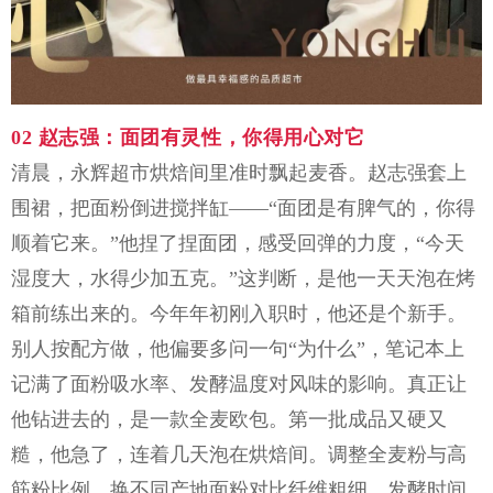
02
赵志强
：
面团有灵性，你得用心对它
清晨，永辉超市烘焙间里准时飘起麦香。赵志强套上
围裙，把面粉倒进搅拌缸
——“面团是有脾气的，你得
顺着它来。”他捏了捏面团，感受回弹的力度，“今天
湿度大，水得少加五克。”这判断，是他一天天泡在烤
箱前练出来的。今年年初刚入职时，他还是个新手。
别人按配方做，他偏要多问一句“为什么”，笔记本上
记满了面粉吸水率、发酵温度对风味的影响。真正让
他钻进去的，是一款全麦欧包。第一批成品又硬又
糙，他急了，连着几天泡在烘焙间。调整全麦粉与高
筋粉比例，换不同产地面粉对比纤维粗细，发酵时间