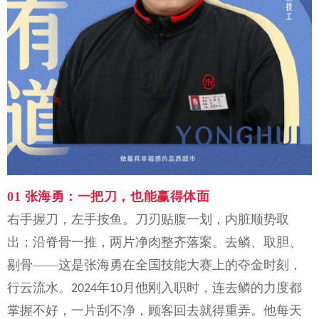
01
张海勇：一把刀，也能赢得体面
右手握刀，左手按鱼。刀刃贴腹一划，内脏顺势取
出；沿脊骨一推，两片净肉整齐落案。去鳞、取胆、
剔骨
——这是张海勇在全国技能大赛上的夺金时刻，
行云流水。
年
月他刚入职时，连去鳞的力度都
2024
10
掌握不好，一片刮不净，顾客回去就得重弄。他每天