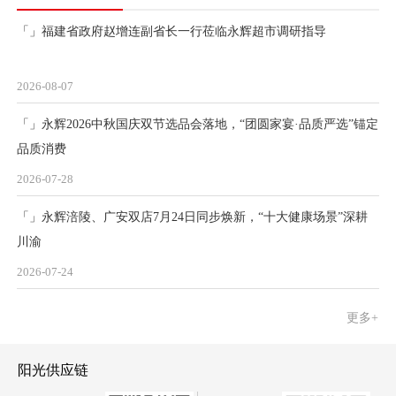
24
永辉涪陵、广安双店7月24日同步焕新，“十大
健康场景”深耕川渝
「」福建省政府赵增连副省长一行莅临永辉超市调研指导
2026.07
2026-08-07
07
「」永辉2026中秋国庆双节选品会落地，“团圆家宴·品质严选”锚定
福建省政府赵增连副省长一行莅临永辉超市调
研指导
品质消费
2026-07-28
2026.08
「」永辉涪陵、广安双店7月24日同步焕新，“十大健康场景”深耕
川渝
2026-07-24
更多+
阳光供应链