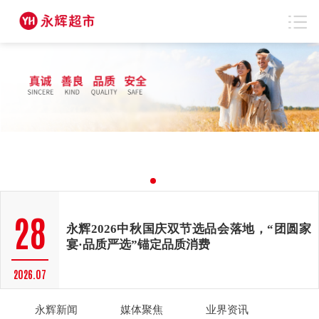
24
永辉涪陵、广安双店7月24日同步焕新，“十大
健康场景”深耕川渝
2026.07
07
福建省政府赵增连副省长一行莅临永辉超市调
研指导
2026.08
28
永辉2026中秋国庆双节选品会落地，“团圆家
宴·品质严选”锚定品质消费
2026.07
永辉新闻
媒体聚焦
业界资讯